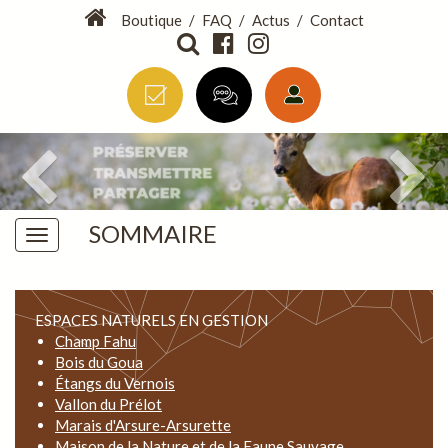
Boutique
/
FAQ
/
Actus
/
Contact
SOMMAIRE
ESPACES NATURELS EN GESTION
Champ Fahu
Bois du Goua
Étangs du Vernois
Vallon du Prélot
Marais d'Arsure-Arsurette
Maison de la Nature et de la Faune Sauvage