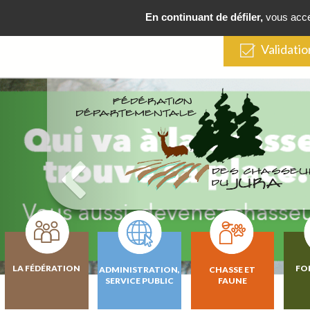
En continuant de défiler,
vous accep
Validatio
LA FÉDÉRATION
FO
ADMINISTRATION,
CHASSE ET
SERVICE PUBLIC
FAUNE