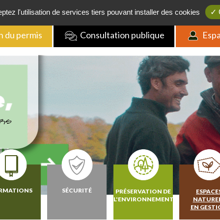
Boutique
/
FAQ
/
Actualités
/
Contact
tez l'utilisation de services tiers pouvant installer des cookies
✓ 
n du permis
Consultation publique
Espa
RMATIONS
SÉCURITÉ
PRÉSERVATION DE
ESPACE
L'ENVIRONNEMENT
NATURE
EN GEST