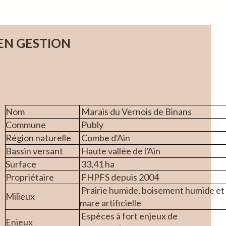
 EN GESTION
Nom
Marais du Vernois de Binans
Commune
Publy
Région naturelle
Combe d'Ain
Bassin versant
Haute vallée de l'Ain
Surface
33,41 ha
Propriétaire
FHPFS depuis 2004
Prairie humide, boisement humide et
Milieux
mare artificielle
Espèces à fort enjeux de
Enjeux