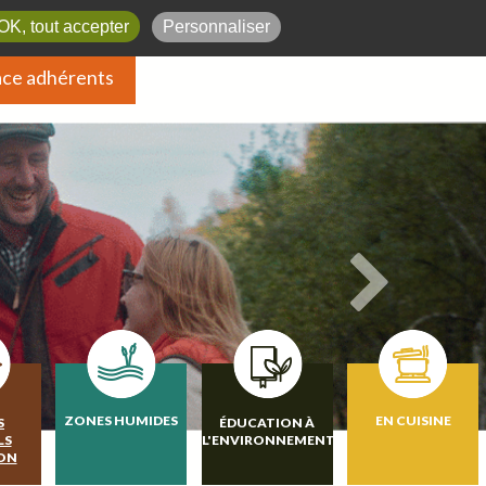
OK, tout accepter
Personnaliser
ce adhérents
ZONES HUMIDES
EN CUISINE
S
ÉDUCATION À
LS
L'ENVIRONNEMENT
ION