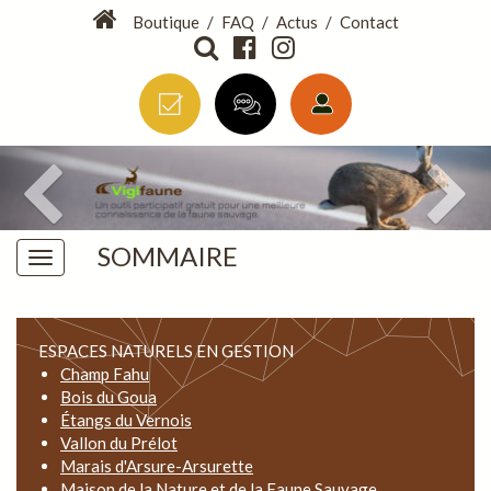
Boutique
/
FAQ
/
Actus
/
Contact
SOMMAIRE
ESPACES NATURELS EN GESTION
Champ Fahu
Bois du Goua
Étangs du Vernois
Vallon du Prélot
Marais d'Arsure-Arsurette
Maison de la Nature et de la Faune Sauvage