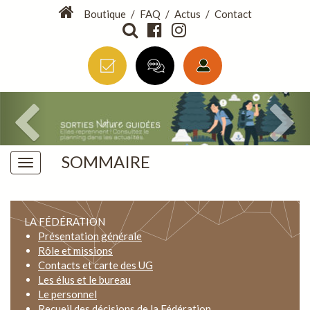
Boutique
/
FAQ
/
Actus
/
Contact
SOMMAIRE
LA FÉDÉRATION
Présentation générale
Rôle et missions
Contacts et carte des UG
Les élus et le bureau
Le personnel
Recueil des décisions de la Fédération