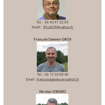
Tél. : 06 42 97 22 05
Email :
jff.cnb39@yahoo.fr
François Damien GROS
Tél. : 06 72 10 00 40
Email :
francoisdamien.gros@sfr.fr
Nicolas JOBARD