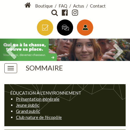
Boutique
/
FAQ
/
Actus
/
Contact
SOMMAIRE
ÉDUCATION À L'ENVIRONNEMENT
Présentation générale
Jeune public
Grand public
Club nature de l'écopôle