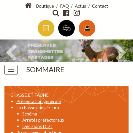
Boutique
/
FAQ
/
Actus
/
Contact
SOMMAIRE
CHASSE ET FAUNE
Présentation générale
La chasse dans le Jura
Schéma
Arrêtés préfectoraux
Décisions DDT
Programmes et actions