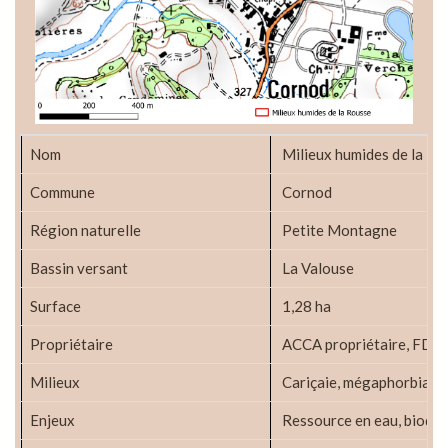
Nom
Milieux humides de la Ro
Commune
Cornod
Région naturelle
Petite Montagne
Bassin versant
La Valouse
Surface
1,28 ha
Propriétaire
ACCA propriétaire, FDCJ
Milieux
Cariçaie, mégaphorbiaie, 
Enjeux
Ressource en eau, biodive