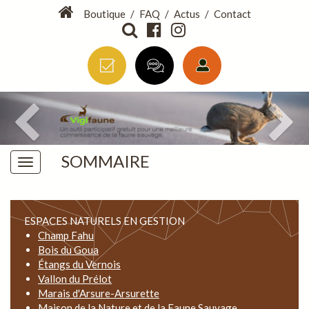
Boutique
/
FAQ
/
Actus
/
Contact
SOMMAIRE
ESPACES NATURELS EN GESTION
Champ Fahu
Bois du Goua
Étangs du Vernois
Vallon du Prélot
Marais d'Arsure-Arsurette
Maison de la Nature et de la Faune Sauvage