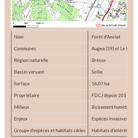
Nom
Forêt d'Anviat
Communes
Augea (39) et Le Miroi
Région naturelle
Bresse
Bassin versant
Seille
Surface
16,07 ha
Propriétaire
FDCJ depuis 2011
Milieux
Boisement humide de frê
Enjeux
Espèces invasives, fonc
Groupe d'espèces et habitats cibles
Habitats d'intérêt com