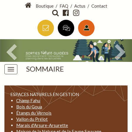
Boutique
/
FAQ
/
Actus
/
Contact
SOMMAIRE
ESPACES NATURELS EN GESTION
Champ Fahu
Bois du Goua
Étangs du Vernois
Vallon du Prélot
Marais d'Arsure-Arsurette
Maison de la Nature et de la Faune Sauvage