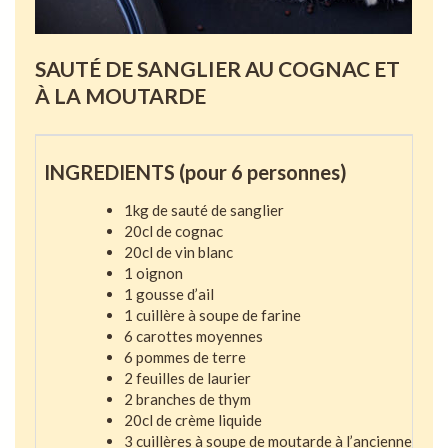
SAUTÉ DE SANGLIER AU COGNAC ET
À LA MOUTARDE
P
INGREDIENTS (pour 6 personnes)
A 
1kg de sauté de sanglier
20cl de cognac
1 
20cl de vin blanc
1 oignon
A 
1 gousse d’ail
1 cuillère à soupe de farine
1 
6 carottes moyennes
2 
6 pommes de terre
3 
2 feuilles de laurier
4 
2 branches de thym
5 
20cl de crème liquide
6 
3 cuillères à soupe de moutarde à l’ancienne
7 