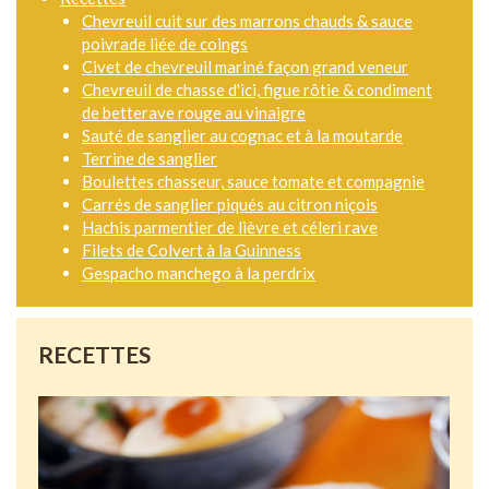
Chevreuil cuit sur des marrons chauds & sauce
poivrade liée de coings
Civet de chevreuil mariné façon grand veneur
Chevreuil de chasse d'ici, figue rôtie & condiment
de betterave rouge au vinaigre
Sauté de sanglier au cognac et à la moutarde
Terrine de sanglier
Boulettes chasseur, sauce tomate et compagnie
Carrés de sanglier piqués au citron niçois
Hachis parmentier de lièvre et céleri rave
Filets de Colvert à la Guinness
Gespacho manchego à la perdrix
RECETTES