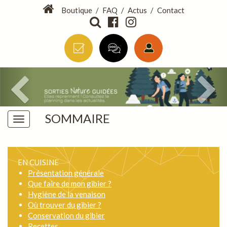
Boutique
/
FAQ
/
Actus
/
Contact
SOMMAIRE
EN CUISINE
Présentation générale
Que faire de mon gibier ?
Hygiène de la venaison
Où trouver du gibier ?
Conservation du gibier
Recettes