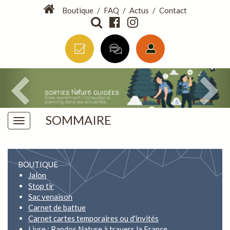
Boutique
/
FAQ
/
Actus
/
Contact
SOMMAIRE
BOUTIQUE
Jalon
Stop tir
Sac venaison
Carnet de battue
Carnet cartes temporaires ou d'invités
Livre : Randos Nature à travers la France