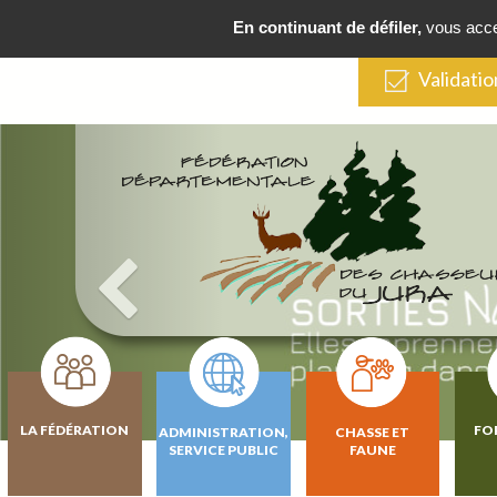
En continuant de défiler,
vous accep
Validatio
LA FÉDÉRATION
FO
ADMINISTRATION,
CHASSE ET
SERVICE PUBLIC
FAUNE