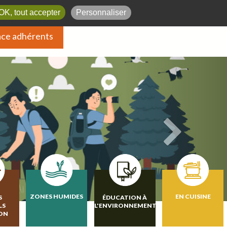
OK, tout accepter
Personnaliser
ce adhérents
ZONES HUMIDES
EN CUISINE
S
ÉDUCATION À
LS
L'ENVIRONNEMENT
ION