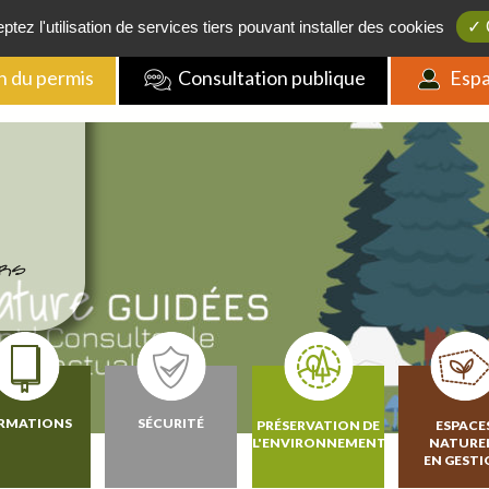
Boutique
/
FAQ
/
Actualités
/
Contact
tez l'utilisation de services tiers pouvant installer des cookies
✓ 
n du permis
Consultation publique
Espa
RMATIONS
SÉCURITÉ
PRÉSERVATION DE
ESPACE
L'ENVIRONNEMENT
NATURE
EN GEST