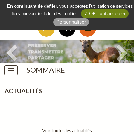
Boutique
/
FAQ
/
Actus
/
Contact
En continuant de défiler,
vous acceptez l'utilisation de services
tiers pouvant installer des cookies
✓ OK, tout accepter
Personnaliser
SOMMAIRE
ACTUALITÉS
Voir toutes les actualités