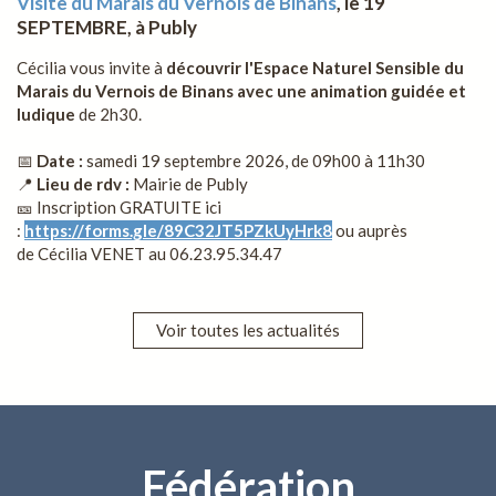
Visite du Marais du Vernois de Binans
, le 19
SEPTEMBRE, à Publy
Cécilia vous invite à
découvrir l'Espace Naturel Sensible du
Marais du Vernois de Binans avec une animation guidée et
ludique
de 2h30.
📅
Date :
samedi 19 septembre 2026, de 09h00 à 11h30
📍
Lieu de rdv :
Mairie de Publy
🎫 Inscription GRATUITE ici
:
https://forms.gle/89C32JT5PZkUyHrk8
ou auprès
de Cécilia VENET au 06.23.95.34.47
Voir toutes les actualités
Fédération