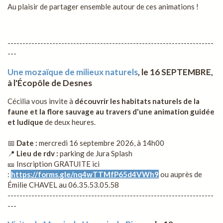
Au plaisir de partager ensemble autour de ces animations !
---------------------------------------------------------------------
---
Une mozaïque de milieux naturels
, le 16 SEPTEMBRE,
à l'Écopôle de Desnes
Cécilia vous invite à
découvrir les habitats naturels de la
faune et la flore sauvage au travers d'une animation guidée
et ludique
de deux heures.
📅
Date :
mercredi 16 septembre 2026, à 14h00
📍
Lieu de rdv :
parking de Jura Splash
🎫 Inscription GRATUITE ici
:
https://forms.gle/nq4wTTMfP65d4VWh9
ou auprès de
Émilie CHAVEL au 06.35.53.05.58
---------------------------------------------------------------------
---