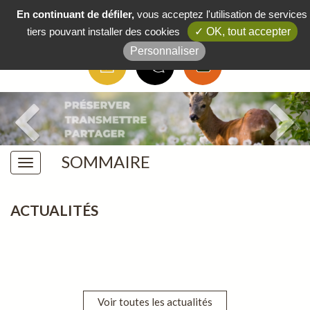
Boutique
/
FAQ
/
Actus
/
Contact
En continuant de défiler,
vous acceptez l'utilisation de services
tiers pouvant installer des cookies
✓ OK, tout accepter
Personnaliser
SOMMAIRE
ACTUALITÉS
Voir toutes les actualités