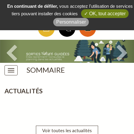
Boutique
/
FAQ
/
Actus
/
Contact
En continuant de défiler,
vous acceptez l'utilisation de services
tiers pouvant installer des cookies
✓ OK, tout accepter
Personnaliser
SOMMAIRE
ACTUALITÉS
Voir toutes les actualités