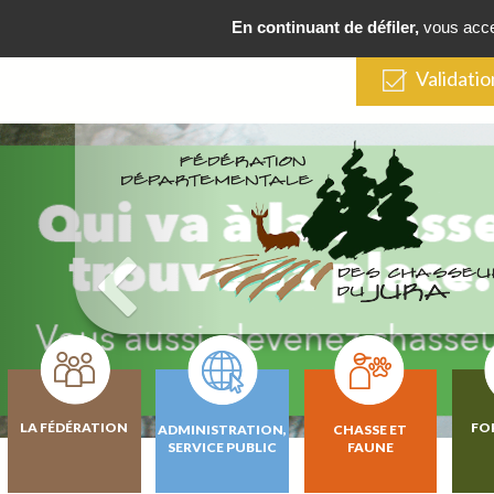
En continuant de défiler,
vous accep
Validatio
LA FÉDÉRATION
FO
ADMINISTRATION,
CHASSE ET
SERVICE PUBLIC
FAUNE