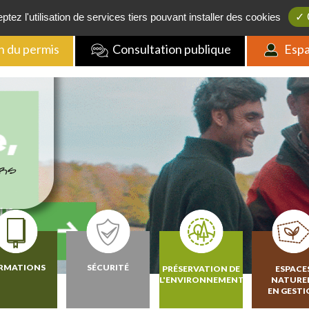
Boutique
/
FAQ
/
Actualités
/
Contact
tez l'utilisation de services tiers pouvant installer des cookies
✓ 
n du permis
Consultation publique
Espa
RMATIONS
SÉCURITÉ
PRÉSERVATION DE
ESPACE
L'ENVIRONNEMENT
NATURE
EN GEST