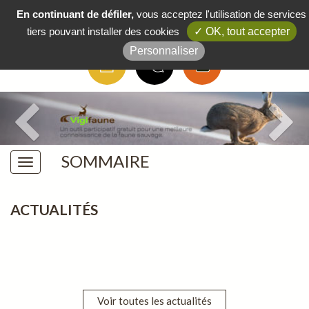
Boutique
/
FAQ
/
Actus
/
Contact
En continuant de défiler,
vous acceptez l'utilisation de services
tiers pouvant installer des cookies
✓ OK, tout accepter
Personnaliser
SOMMAIRE
ACTUALITÉS
Voir toutes les actualités